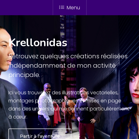
Skip
Menu
to
Close
main
Menu
content
Krellonidas
Retrouvez quelques créations réalisées
indépendamment de mon activité
principale.
Ici vous trouverez des illustrations vectorielles,
montages photographiques et mises en page
dans des univers qui me tiennent particulièrement
à cœur.
Partir à l'aventure