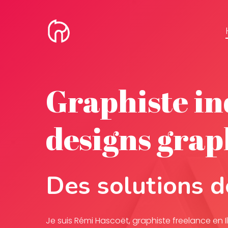
Skip
to
main
content
Graphiste in
designs grap
Des solutions d
Je suis Rémi Hascoët, graphiste freelance en I