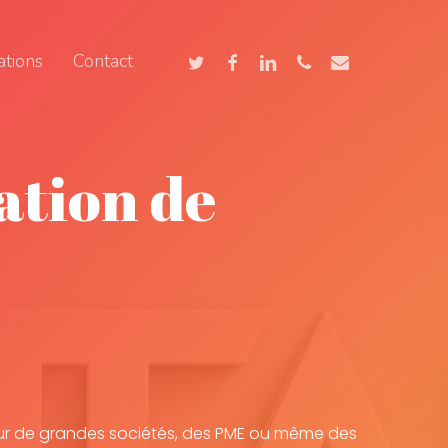
twitter
facebook
linkedin
phone
email
ations
Contact
ation de
e
pour de grandes sociétés, des PME ou même des