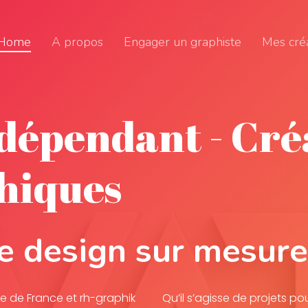
Home
A propos
Engager un graphiste
Mes cré
dépendant - Cré
hiques
e design sur mesur
le de France et rh-graphik
Qu’il s’agisse de projets 