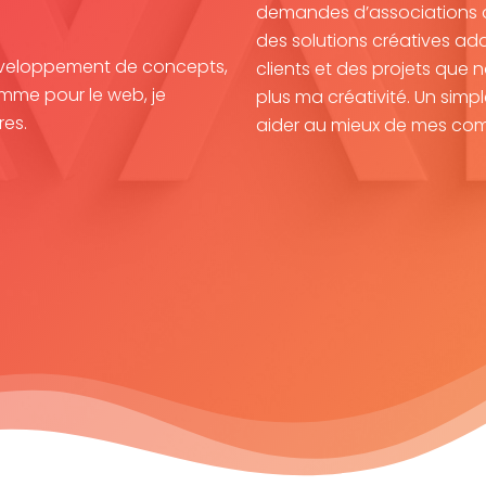
demandes d’associations ou
des solutions créatives ada
développement de concepts,
clients et des projets que
omme pour le web, je
plus ma créativité. Un simp
res.
aider au mieux de mes co