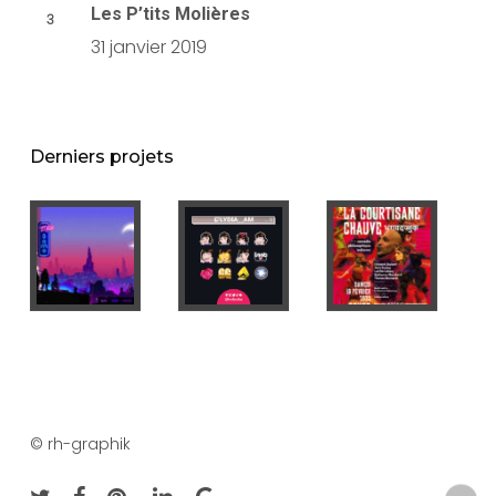
Les P’tits Molières
31 janvier 2019
Derniers projets
© rh-graphik
twitter
facebook
pinterest
linkedin
google-