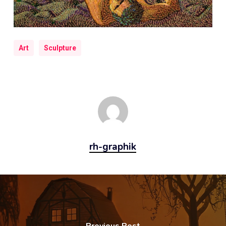
Art
Sculpture
rh-graphik